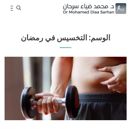
S
e
الوسم:
التخسيس في رمضان
a
r
c
h