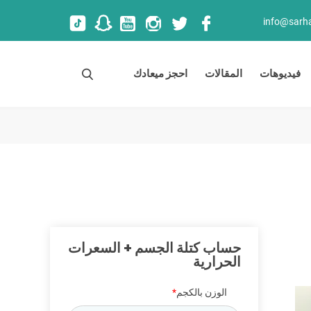
info@sarha
فيديوهات
المقالات
احجز ميعادك
S
e
a
r
c
h
حساب كتلة الجسم + السعرات
الحرارية
الوزن بالكجم