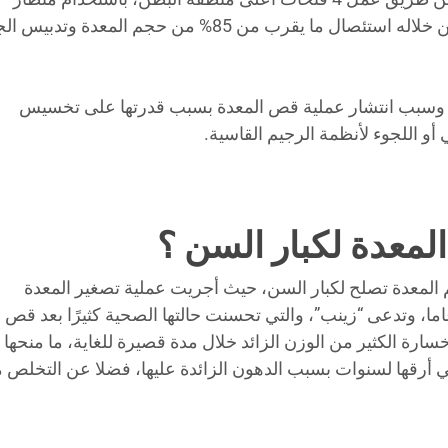
طبي دقيق يصل سمكه إلى 2 سم تقريبًا يتم من خلاله استئصال ما يقرب من 85% من حجم المعدة وتد
ًا، وسبب انتشار عملية قص المعدة بسبب قدرتها على تخسيس
 اللجوء لأنظمة الرجيم القاسية.
لمعدة لكبار السن ؟
يم المعدة تصلح لكبار السن، حيث أجريت عملية تصغير المعدة
منظار لـ أكبر متكممة في مصر ذات الـ 71 عاما، وتدعى “زينب”، والتي تحسنت حالتها الصحية كثيرًا بعد قص
ارة الكثير من الوزن الزائد خلال مدة قصيرة للغاية، ما منحها
ي أرقها لسنوات بسبب الدهون الزائدة عليها، فضلا عن التخلص 