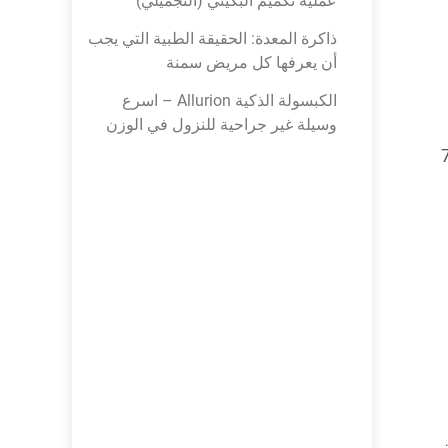
عملية تكميم البكيني (التجميلي)
ذاكرة المعدة: الحقيقة الطبية التي يجب
أن يعرفها كل مريض سمنة
الكبسولة الذكية Allurion – اسرع
وسيلة غير جراحية للنزول في الوزن
تصلح لمن هم لديهم 10 أعوام حتى 70
من