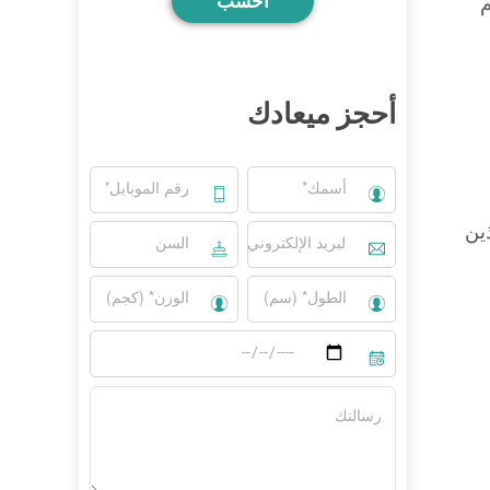
احسب
م
أحجز ميعادك
ين