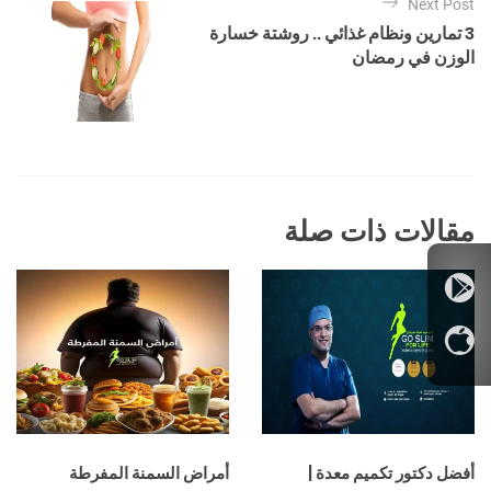
Next Post
م
3 تمارين ونظام غذائي .. روشتة خسارة
ق
الوزن في رمضان
ا
ل
ا
ت
مقالات ذات صلة
أفضل دكتور تكميم معدة |
أمراض السمنة المفرطة