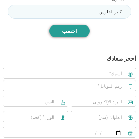
احسب
أحجز ميعادك