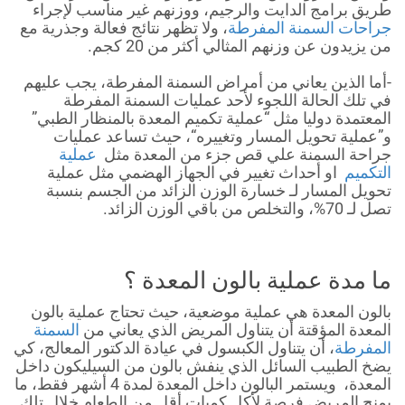
طريق برامج الدايت والرجيم، ووزنهم غير مناسب لإجراء
جراحات السمنة المفرطة
، ولا تظهر نتائج فعالة وجذرية مع
من يزيدون عن وزنهم المثالي أكثر من 20 كجم.
-أما الذين يعاني من أمراض السمنة المفرطة، يجب عليهم
في تلك الحالة اللجوء لأحد عمليات السمنة المفرطة
المعتمدة دوليا مثل “عملية تكميم المعدة بالمنظار الطبي”
و”عملية تحويل المسار وتغييره“، حيث تساعد عمليات
جراحة السمنة علي قص جزء من المعدة مثل
عملية
التكميم
او أحداث تغيير في الجهاز الهضمي مثل عملية
تحويل المسار لـ خسارة الوزن الزائد من الجسم بنسبة
تصل لـ 70%، والتخلص من باقي الوزن الزائد.
ما مدة عملية بالون المعدة ؟
بالون المعدة هي عملية موضعية، حيث تحتاج عملية بالون
المعدة المؤقتة أن يتناول المريض الذي يعاني من
السمنة
المفرطة
، أن يتناول الكبسول في عيادة الدكتور المعالج، كي
يضخ الطبيب السائل الذي ينفش بالون من السيليكون داخل
المعدة، ويستمر البالون داخل المعدة لمدة 4 أشهر فقط، ما
يمنح المريض فرصة لأكل كميات أقل من الطعام خلال تلك