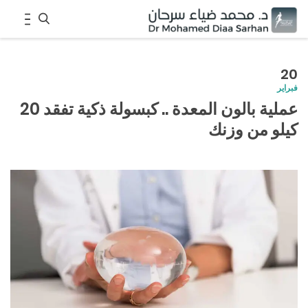
S
e
20
فبراير
a
عملية بالون المعدة .. كبسولة ذكية تفقد 20
r
كيلو من وزنك
c
h