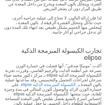
الفترة، ويتحلل بالون المعده ويخرج من داخل المعدة عن
طريق البراز دون أن يشعر المريض.
لذا فإن إزالة البالون، لا تحتاج إلى عملية جراحية أخرى،
حيث تتآكل وتتحلل القشرة الرقيقة لـ بالون المعدة ،
ليتخلص منها الجسم بشكل طبيعي بعد انتهاء تلك المدة دون
أي تدخل جراحي أو أثار جانبية.
تجارب الكبسولة المبرمجة الذكية
elipse
أكدت “مونيكا صدقي”، أنها فشلت في خسارة الوزن
بسرعة عبر أنظمة الدايت والرجيم القاسي، وقررت تجربة
الكبسولة المبرمجة الذكية elipse بـ مركز دكتور محمد ضياء
سرحان لجراحات التجميل والتخسيس، وقد ساعدتها عملية
بالون المعدة بـ
الكبسولة المبرمجة الذكية elipse
علي
خسارة الوزن الزائد والوصول للوزن المثالي في مدة وجيزة
للغاية، حيث منحتها الكبسولة المبرمجة الذكية elipse
إحساس أسرع بالشبع بفضل تقليص بالون المعدة للمساحة
الاستيعابية للطعام داخل الجسم، ما جعل عملية بالون